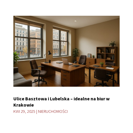
Ulice Basztowa i Lubelska – idealne na biur w
Krakowie
KWI 29, 2025
|
NIERUCHOMOŚCI