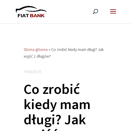
Strona główna
»
Co zrobić kiedy mam długi? Jak
wyjść z długów?
PIENIĄDZE
Co zrobić
kiedy mam
długi? Jak