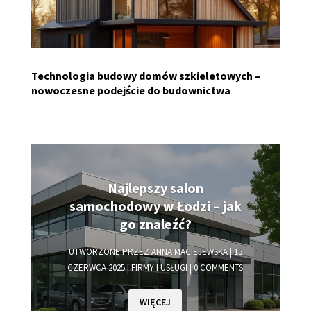
Technologia budowy domów szkieletowych –
nowoczesne podejście do budownictwa
Najlepszy salon
samochodowy w Łodzi – jak
go znaleźć?
UTWORZONE PRZEZ
ANNA MACIEJEWSKA
|
15
CZERWCA 2025
|
FIRMY I USŁUGI
| 0 COMMENTS
WIĘCEJ