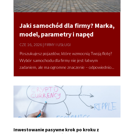
Jaki samochód dla firmy? Marka,
model, parametry i napęd
CZE 16, 2026
|
FIRMY I USŁUGI
Poszukujesz pojazdów, które wzmocnią Twoją flotę?
Wybór samochodu dla firmy nie jest łatwym
zadaniem, ale ma ogromne znaczenie – odpowiednio...
Inwestowanie pasywne krok po kroku z