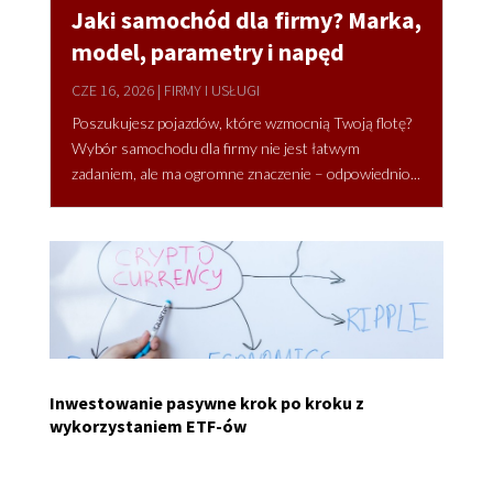
Jaki samochód dla firmy? Marka,
model, parametry i napęd
CZE 16, 2026
|
FIRMY I USŁUGI
Poszukujesz pojazdów, które wzmocnią Twoją flotę?
Wybór samochodu dla firmy nie jest łatwym
zadaniem, ale ma ogromne znaczenie – odpowiednio...
Inwestowanie pasywne krok po kroku z
wykorzystaniem ETF-ów