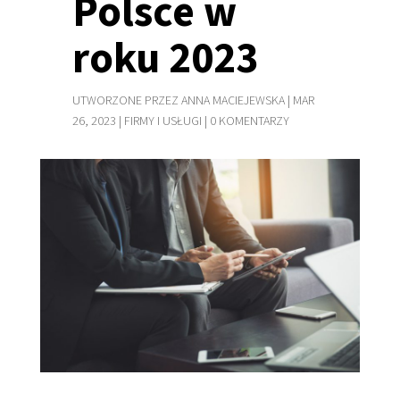
Polsce w
roku 2023
UTWORZONE PRZEZ
ANNA MACIEJEWSKA
|
MAR
26, 2023
|
FIRMY I USŁUGI
|
0 KOMENTARZY