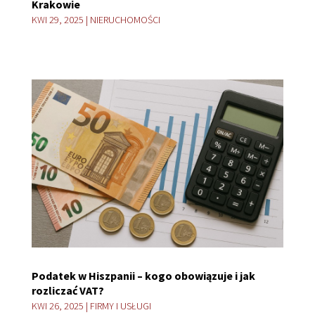
Krakowie
KWI 29, 2025
|
NIERUCHOMOŚCI
Podatek w Hiszpanii – kogo obowiązuje i jak
rozliczać VAT?
KWI 26, 2025
|
FIRMY I USŁUGI