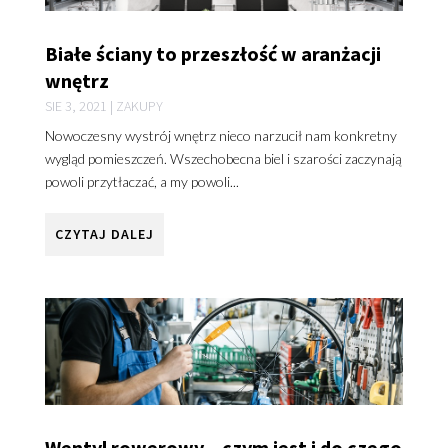
Białe ściany to przeszłość w aranżacji
wnętrz
SIE 3, 2021
|
ZAKUPY
Nowoczesny wystrój wnętrz nieco narzucił nam konkretny
wygląd pomieszczeń. Wszechobecna biel i szarości zaczynają
powoli przytłaczać, a my powoli...
CZYTAJ DALEJ
Wentyl rowerowy – czym jest i do czego