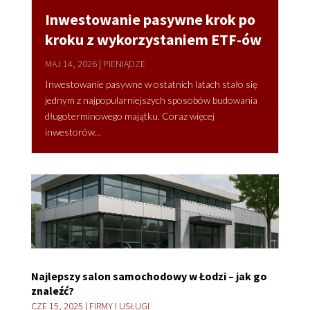
Inwestowanie pasywne krok po
kroku z wykorzystaniem ETF-ów
MAJ 14, 2026
|
PIENIĄDZE
Inwestowanie pasywne w ostatnich latach stało się
jednym z najpopularniejszych sposobów budowania
długoterminowego majątku. Coraz więcej
inwestorów...
Najlepszy salon samochodowy w Łodzi – jak go
znaleźć?
CZE 15, 2025
|
FIRMY I USŁUGI