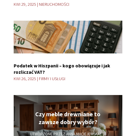
KWI 29, 2025
|
NIERUCHOMOŚCI
Podatek w Hiszpanii – kogo obowiązuje i jak
rozliczać VAT?
KWI 26, 2025
|
FIRMY I USŁUGI
Czy meble drewniane to
zawsze dobry wybór?
UTWORZONE PRZEZ
ANNA MACIEJEWSKA
|
16