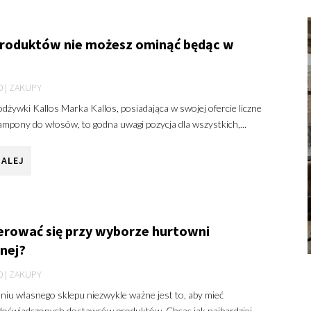
produktów nie możesz ominąć będąc w
0
|
ZAKUPY
dżywki Kallos Marka Kallos, posiadająca w swojej ofercie liczne
ampony do włosów, to godna uwagi pozycja dla wszystkich,...
DALEJ
erować się przy wyborze hurtowni
nej?
0
|
ZAKUPY
iu własnego sklepu niezwykle ważne jest to, aby mieć
 doświadczonych dostawców produktów. Chcąc jak najbardziej