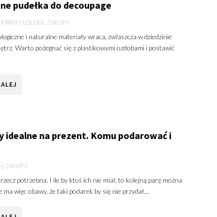
ne pudełka do decoupage
|
FIRMY I USŁUGI
,
ZAKUPY
ogiczne i naturalne materiały wraca, zwłaszcza w dziedzinie
ętrz. Warto pożegnać się z plastikowymi ozdobami i postawić
DALEJ
y idealne na prezent. Komu podarować i
0
|
ZAKUPY
rzecz potrzebna. I ile by ktoś ich nie miał, to kolejną parę można
 ma więc obawy, że taki podarek by się nie przydał....
DALEJ