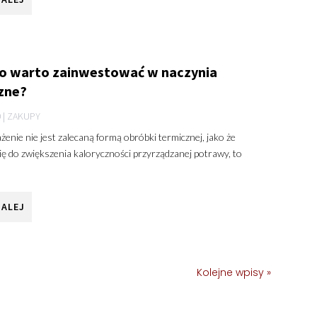
o warto zainwestować w naczynia
zne?
0
|
ZAKUPY
enie nie jest zalecaną formą obróbki termicznej, jako że
ię do zwiększenia kaloryczności przyrządzanej potrawy, to
DALEJ
Kolejne wpisy »