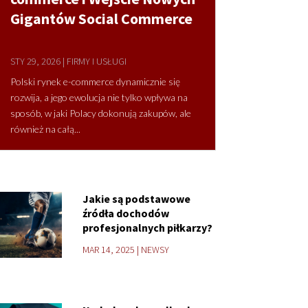
Gigantów Social Commerce
STY 29, 2026
|
FIRMY I USŁUGI
Polski rynek e-commerce dynamicznie się
rozwija, a jego ewolucja nie tylko wpływa na
sposób, w jaki Polacy dokonują zakupów, ale
również na całą...
Jakie są podstawowe
źródła dochodów
profesjonalnych piłkarzy?
MAR 14, 2025
|
NEWSY