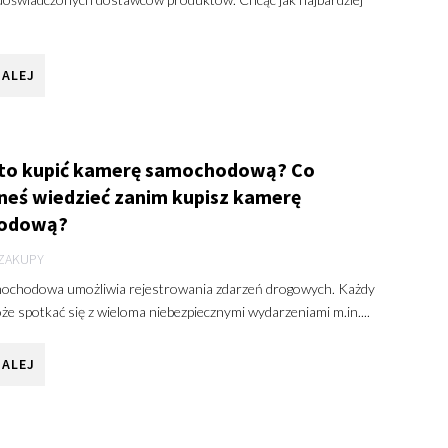
DALEJ
to kupić kamerę samochodową? Co
neś wiedzieć zanim kupisz kamerę
odową?
ZAKUPY
chodowa umożliwia rejestrowania zdarzeń drogowych. Każdy
e spotkać się z wieloma niebezpiecznymi wydarzeniami m.in....
DALEJ