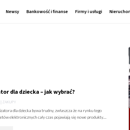
Newsy
Bankowość i finanse
Firmy i usługi
Nierucho
tor dla dziecka – jak wybrać?
|
ZAKUPY
zatora dla dziecka bywa trudny, zwłaszcza że na rynku tego
etów elektronicznych cały czas pojawiają się nowe produkty....