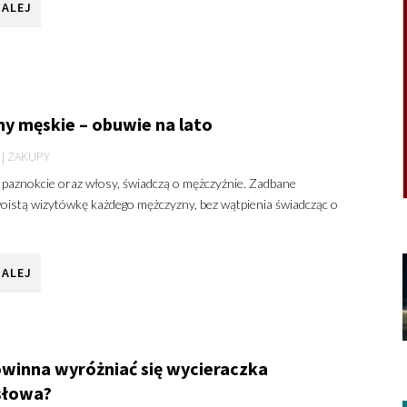
DALEJ
y męskie – obuwie na lato
|
ZAKUPY
k paznokcie oraz włosy, świadczą o mężczyźnie. Zadbane
oistą wizytówkę każdego mężczyzny, bez wątpienia świadcząc o
DALEJ
winna wyróżniać się wycieraczka
słowa?