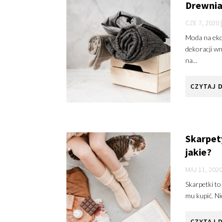
Drewnia
CZE 7, 2020
Moda na ekol
dekoracji wn
na...
CZYTAJ 
Skarpet
jakie?
MAJ 11, 202
Skarpetki to 
mu kupić. Nie
CZYTAJ 