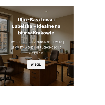
Ulice Basztowa i
Lubelska – idealne na
biur w Krakowie
UTWORZONE PRZEZ
ANNA MACIEJEWSKA
|
29 KWIETNIA 2025
|
NIERUCHOMOŚCI
| 0
COMMENTS
WIĘCEJ