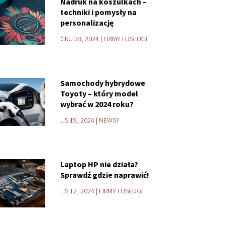
Nadruk na koszulkach –
techniki i pomysły na
personalizację
GRU 28, 2024
|
FIRMY I USŁUGI
Samochody hybrydowe
Toyoty – który model
wybrać w 2024 roku?
LIS 19, 2024
|
NEWSY
Laptop HP nie działa?
Sprawdź gdzie naprawić!
LIS 12, 2024
|
FIRMY I USŁUGI