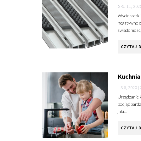
GRU 11, 202
Wycieraczki
negatywne o
świadomość, 
CZYTAJ 
Kuchnia
LIS 6, 2020
|
Urządzanie k
podjąć bardz
jaki...
CZYTAJ 