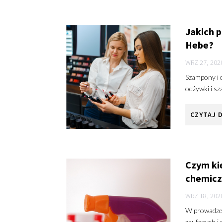
Jakich 
Hebe?
WRZ 27, 202
Szampony i o
odżywki i sz
CZYTAJ 
Czym ki
chemicz
WRZ 18, 202
W prowadzen
zaufanych i