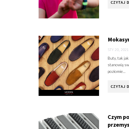
CZYTAJ 
Mokasyn
STY 20, 2021
Buty, tak ja
stanowią sw
poziomie...
CZYTAJ 
Czym po
przemy