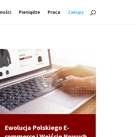
mości
Pieniądze
Praca
Zakupy
Ewolucja Polskiego E-
commerce i Wejście Nowych