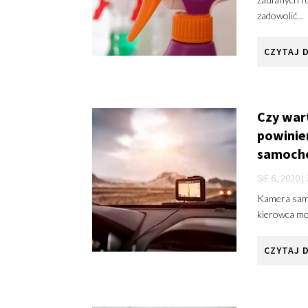
zadowolić...
CZYTAJ 
Czy war
powinie
samoch
SIE 6, 2020
|
Kamera samo
kierowca moż
CZYTAJ 