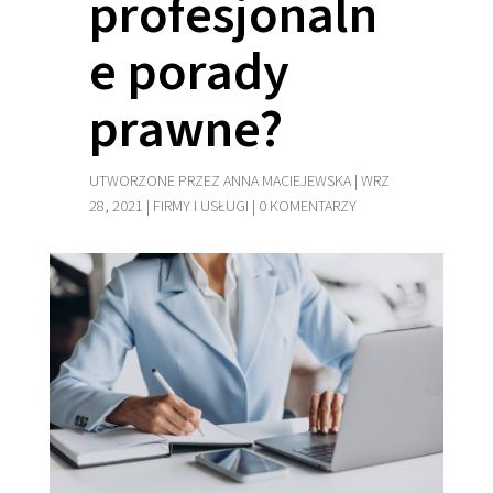
profesjonaln
e porady
prawne?
UTWORZONE PRZEZ
ANNA MACIEJEWSKA
|
WRZ
28, 2021
|
FIRMY I USŁUGI
|
0 KOMENTARZY