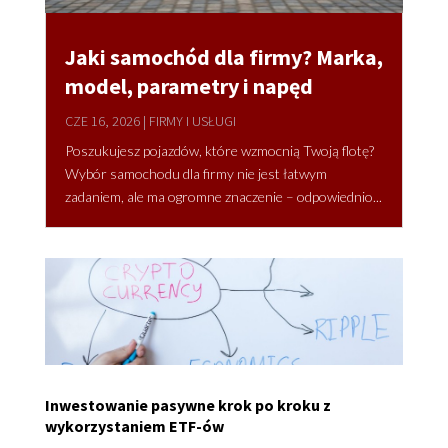
Jaki samochód dla firmy? Marka,
model, parametry i napęd
CZE 16, 2026
|
FIRMY I USŁUGI
Poszukujesz pojazdów, które wzmocnią Twoją flotę?
Wybór samochodu dla firmy nie jest łatwym
zadaniem, ale ma ogromne znaczenie – odpowiednio...
Inwestowanie pasywne krok po kroku z
wykorzystaniem ETF-ów