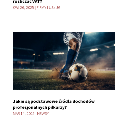
rozliczać VAT?
KWI 26, 2025
|
FIRMY I USŁUGI
Jakie są podstawowe źródła dochodów
profesjonalnych piłkarzy?
MAR 14, 2025
|
NEWSY