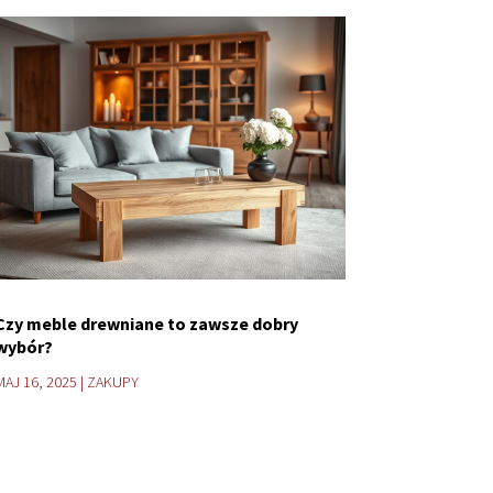
Czy meble drewniane to zawsze dobry
wybór?
MAJ 16, 2025
|
ZAKUPY