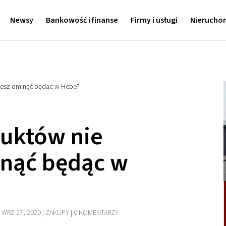
Newsy
Bankowość i finanse
Firmy i usługi
Nierucho
żesz ominąć będąc w Hebe?
duktów nie
nąć będąc w
|
WRZ 27, 2020
|
ZAKUPY
|
0 KOMENTARZY