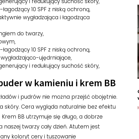
enerujący i redukujący suchość skóry,
łagodzący 10 SPF z niską ochroną,
 aktywnie wygładzająca i łagodząca
ingiem do twarzy,
nowym,
łagodzący 10 SPF z niską ochroną,
 wygładzająco-ujędrniające,
enerujący i redukujący suchość skóry,
 puder w kamieniu i krem BB
kładów i pudrów nie można przejść obojętnie.
 skóry. Cera wygląda naturalnie bez efektu
. Krem BB utrzymuje się długo, a dobrze
a naszej twarzy cały dzień. Atutem jest
ny koloryt cery i tuszowanie