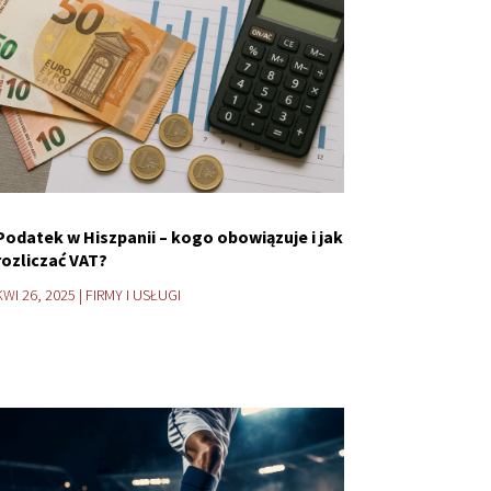
Podatek w Hiszpanii – kogo obowiązuje i jak
rozliczać VAT?
KWI 26, 2025
|
FIRMY I USŁUGI