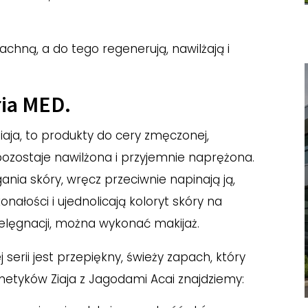
chną, a do tego regenerują, nawilżają i
ria MED.
aja, to produkty do cery zmęczonej,
pozostaje nawilżona i przyjemnie naprężona.
ania skóry, wręcz przeciwnie napinają ją,
onałości i ujednolicają koloryt skóry na
ielęgnacji, można wykonać makijaż.
erii jest przepiękny, świeży zapach, który
metyków Ziaja z Jagodami Acai znajdziemy: