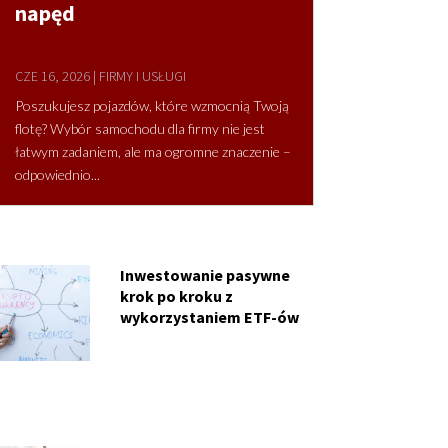
napęd
CZE 16, 2026
|
FIRMY I USŁUGI
Poszukujesz pojazdów, które wzmocnią Twoją
flotę? Wybór samochodu dla firmy nie jest
łatwym zadaniem, ale ma ogromne znaczenie –
odpowiednio...
Inwestowanie pasywne
krok po kroku z
wykorzystaniem ETF-ów