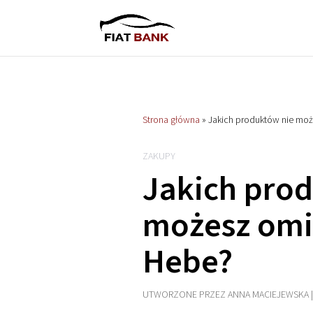
Strona główna
»
Jakich produktów nie mo
ZAKUPY
Jakich pro
możesz omi
Hebe?
UTWORZONE PRZEZ
ANNA MACIEJEWSKA