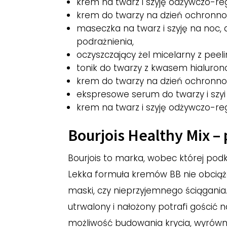
krem na twarz i szyję odżywczo-reg
krem do twarzy na dzień ochronno-
maseczka na twarz i szyję na noc,
podrażnienia,
oczyszczający żel micelarny z peel
tonik do twarzy z kwasem hialuro
krem do twarzy na dzień ochronno-
ekspresowe serum do twarzy i szyi
krem na twarz i szyję odżywczo-reg
Bourjois Healthy Mix –
Bourjois to marka, wobec której pod
Lekka formuła kremów BB nie obciąża
maski, czy nieprzyjemnego ściągania
utrwalony i nałożony potrafi gościć n
możliwość budowania krycia, wyrówna