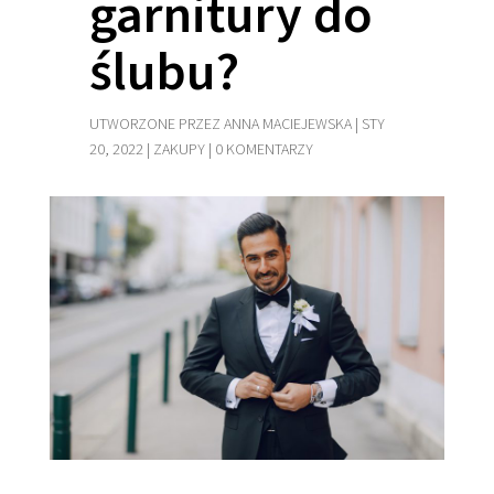
garnitury do
ślubu?
UTWORZONE PRZEZ
ANNA MACIEJEWSKA
|
STY
20, 2022
|
ZAKUPY
|
0 KOMENTARZY