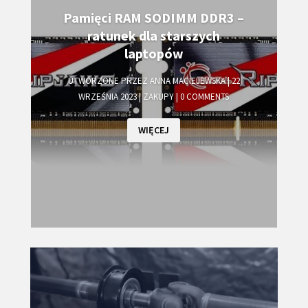
Pamięci RAM SODIMM DDR3 –
ratunek dla starszych
laptopów
UTWORZONE PRZEZ
ANNA MACIEJEWSKA
|
22
WRZEŚNIA 2023
|
ZAKUPY
| 0 COMMENTS
WIĘCEJ