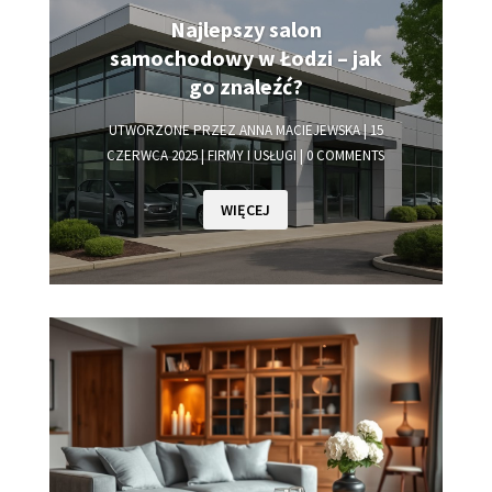
Najlepszy salon
samochodowy w Łodzi – jak
go znaleźć?
UTWORZONE PRZEZ
ANNA MACIEJEWSKA
|
15
CZERWCA 2025
|
FIRMY I USŁUGI
| 0 COMMENTS
WIĘCEJ