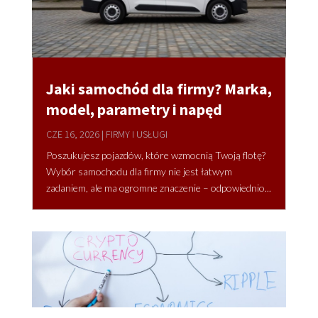
Jaki samochód dla firmy? Marka,
model, parametry i napęd
CZE 16, 2026
|
FIRMY I USŁUGI
Poszukujesz pojazdów, które wzmocnią Twoją flotę?
Wybór samochodu dla firmy nie jest łatwym
zadaniem, ale ma ogromne znaczenie – odpowiednio...