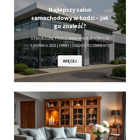
Najlepszy salon
samochodowy w Łodzi – jak
go znaleźć?
UTWORZONE PRZEZ
ANNA MACIEJEWSKA
|
15
CZERWCA 2025
|
FIRMY I USŁUGI
| 0 COMMENTS
WIĘCEJ