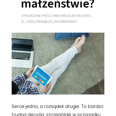
małżeństwie?
UTWORZONE PRZEZ
ANNA MACIEJEWSKA
|
MAJ
11, 2020
|
PIENIĄDZE
|
0 KOMENTARZY
Serce jedno, a rozsądek drugie. To bardzo
trudna decyzja, szczególnie w przypadku