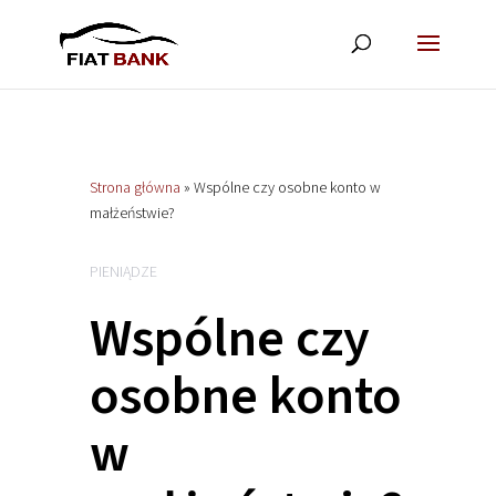
Strona główna
»
Wspólne czy osobne konto w
małżeństwie?
PIENIĄDZE
Wspólne czy
osobne konto
w